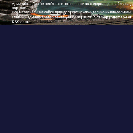
Администрация не несёт ответственности за содержащие файлы на 
портале.
Все материалы на сайте принадлежат исключительно их владельцам!
Главный администратор сайта ๖ۣۜXOMKA |
uCoz
|
Sitemap
|
Sitemap-For
RSS лента