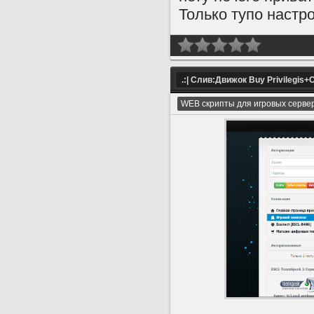
Только тупо настр
.:| Слив:Движок Buy Privilegis+C
WEB скрипты для игровых серве