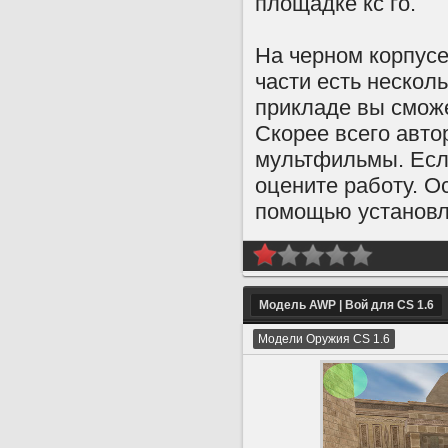
площадке кс го.
На черном корпусе
части есть нескол
прикладе вы сможе
Скорее всего авто
мультфильмы. Есл
оцените работу. О
помощью установл
Модель AWP | Вой для CS 1.6
Модели Оружия CS 1.6