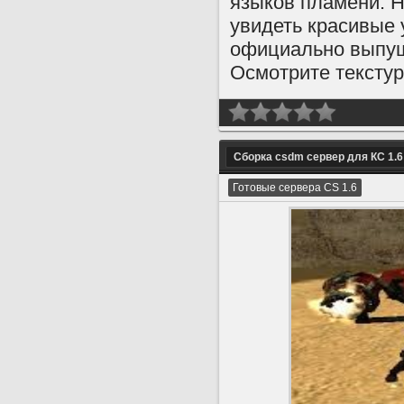
языков пламени. Н
увидеть красивые 
официально выпуще
Осмотрите текстур
Сборка csdm сервер для КС 1.6
Готовые сервера CS 1.6