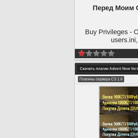
Перед Моим С
Buy Privileges -
users.in
Скачвть плагин Advert New Ver
Плагины сервера CS 1.6