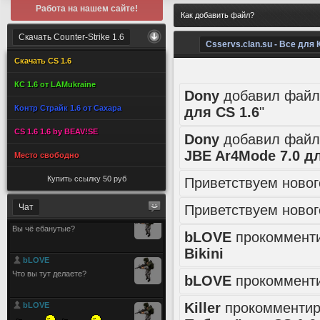
Работа на нашем сайте!
Как добавить файл?
Скачать Counter-Strike 1.6
Csservs.clan.su - Все для 
Скачать CS 1.6
КС 1.6 от LAMukraine
Dony
добавил файл
Контр Страйк 1.6 от Сахара
для CS 1.6
"
CS 1.6 1.6 by BEAV!SE
Dony
добавил файл
JBE Ar4Mode 7.0 дл
Место свободно
Купить ссылку 50 руб
Приветствуем ново
Чат
Приветствуем ново
bLOVE
прокоммент
Bikini
bLOVE
прокоммент
Killer
прокомменти