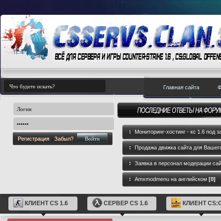
Главная сайта
Ф
Мониторинг-хостинг - кс 1.6 под з
Регистрация
Забыл?
Продажа движка сайта для Вашего
GameCMS
[0]
Заявка в персонал модерации са
Amxmodmenu на английском
[0]
КЛИЕНТ CS 1.6
СЕРВЕР CS 1.6
КЛИЕНТ CS: