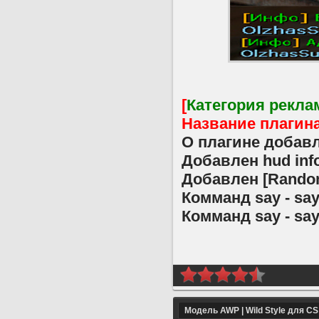
[
Категория рекл
Название плагин
О плагине добав
Добавлен hud inf
Добавлен [Rando
Комманд say - say
Комманд say - say_t
Модель AWP | Wild Style для CS