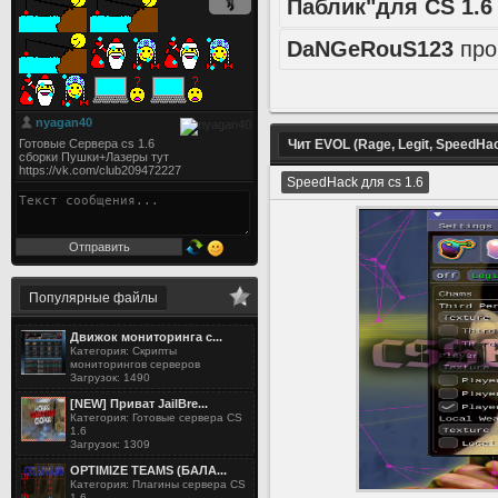
Паблик"для CS 1.6
DaNGeRouS123
про
Чит EVOL (Rage, Legit, SpeedHa
SpeedHack для cs 1.6
Популярные файлы
Движок мониторинга с...
Категория: Скрипты
мониторингов серверов
Загрузок: 1490
[NEW] Приват JailBre...
Категория: Готовые сервера CS
1.6
Загрузок: 1309
OPTIMIZE TEAMS (БАЛА...
Категория: Плагины сервера CS
1.6