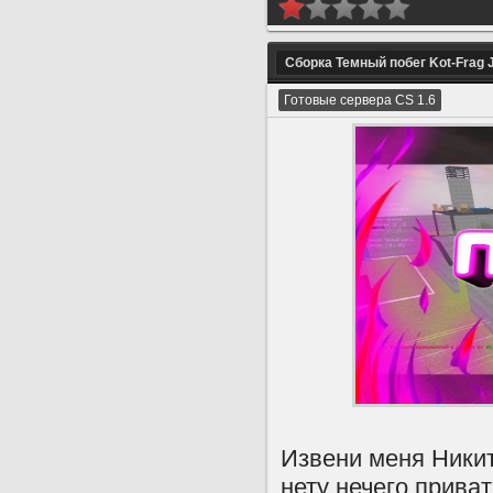
Cборка Темный побег Kot-Frag 
Готовые сервера CS 1.6
Извени меня Никит
нету нечего приват