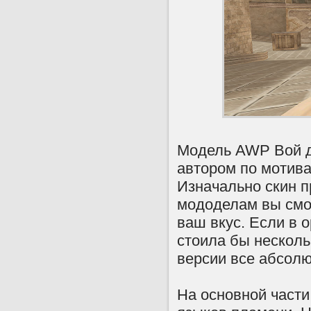
Модель AWP Вой д
автором по мотив
Изначально скин пр
мододелам вы смож
ваш вкус. Если в 
стоила бы несколь
версии все абсол
На основной части