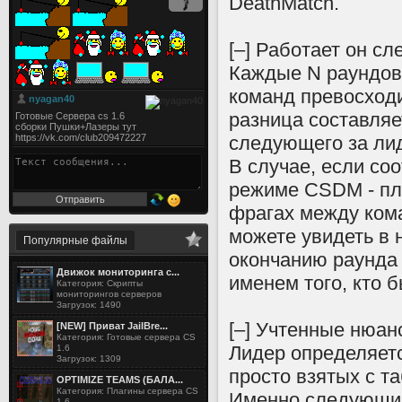
DeathMatch.
[–] Работает он с
Каждые N раундов 
команд превосходи
разница составляе
следующего за ли
В случае, если со
режиме CSDM - пл
фрагах между ком
можете увидеть в 
Популярные файлы
окончанию раунда 
Движок мониторинга с...
именем того, кто 
Категория: Скрипты
мониторингов серверов
Загрузок: 1490
[–] Учтенные нюан
[NEW] Приват JailBre...
Категория: Готовые сервера CS
Лидер определяетс
1.6
Загрузок: 1309
просто взятых с т
OPTIMIZE TEAMS (БАЛА...
Категория: Плагины сервера CS
Именно следующий 
1.6