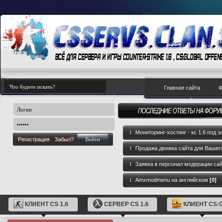
Главная сайта
Ф
Мониторинг-хостинг - кс 1.6 под з
Регистрация
Забыл?
Продажа движка сайта для Вашего
GameCMS
[0]
Заявка в персонал модерации са
Amxmodmenu на английском
[0]
КЛИЕНТ CS 1.6
СЕРВЕР CS 1.6
КЛИЕНТ CS: