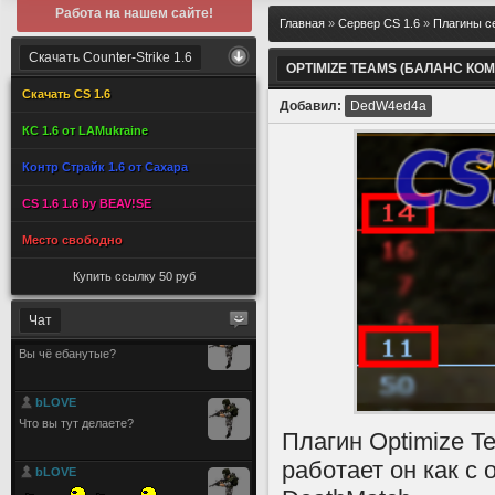
Работа на нашем сайте!
Главная
»
Сервер CS 1.6
»
Плагины с
Скачать Counter-Strike 1.6
OPTIMIZE TEAMS (БАЛАНС КО
Скачать CS 1.6
Добавил:
DedW4ed4a
КС 1.6 от LAMukraine
Контр Страйк 1.6 от Сахара
CS 1.6 1.6 by BEAV!SE
Место свободно
Купить ссылку 50 руб
Чат
Плагин Optimize T
работает он как с