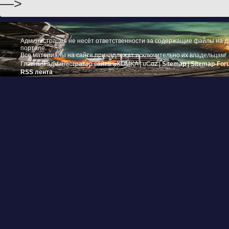
—>
Администрация не несёт ответственности за содержащие файлы на 
портале.
Все материалы на сайте принадлежат исключительно их владельцам!
Главный администратор сайта ๖ۣۜXOMKA |
uCoz
|
Sitemap
|
Sitemap-For
RSS лента