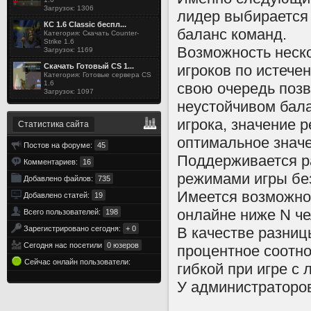
Загрузок: 1306
лидер выбирается 
КС 1.6 Classic беспл...
баланс команд.
Категория: Скачать Counter-
Strike 1.6
Возможность неско
Загрузок: 1169
игроков по истече
Скачать Готовый CS 1...
Категория: Готовые сервера CS
1.6
свою очередь позв
Загрузок: 1097
неустойчивом бал
игрока, значение р
Статистика сайта
оптимальное знач
Постов на форуме:
45
Поддерживается р
Комментариев:
16
режимами игры бе
Добавлено файлов:
735
Имеется возможно
Добавлено статей:
19
онлайне ниже N че
Всего пользователей:
198
В качестве разни
Зарегистрировано сегодня:
+ 0
Сегодня нас посетили
0 юзеров
процентное соотно
Сейчас онлайн пользователи:
гибкой при игре с
У администраторов