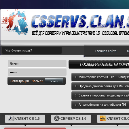
Главная сайта
Ф
Мониторинг-хостинг - кс 1.6 под з
Регистрация
Забыл?
Продажа движка сайта для Вашего
GameCMS
[0]
Заявка в персонал модерации са
Amxmodmenu на английском
[0]
КЛИЕНТ CS 1.6
СЕРВЕР CS 1.6
КЛИЕНТ CS: