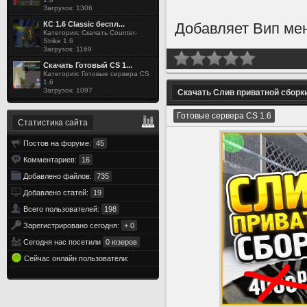
Загрузок: 1306
Добавляет Вип мен
КС 1.6 Classic беспл...
Категория: Скачать Counter-
Strike 1.6
Загрузок: 1169
Скачать Готовый CS 1...
Категория: Готовые сервера CS
1.6
Загрузок: 1097
Скачать Слив приватной сборки
Готовые сервера CS 1.6
Статистика сайта
Постов на форуме:
45
Комментариев:
16
Добавлено файлов:
735
Добавлено статей:
19
Всего пользователей:
198
Зарегистрировано сегодня:
+ 0
Сегодня нас посетили
0 юзеров
Сейчас онлайн пользователи: