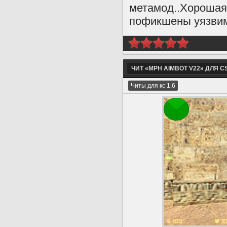
метамод..Хорошая 
пофикшены уязвим
ЧИТ «MPH AIMBOT V22» ДЛЯ CS
Читы для кс 1.6