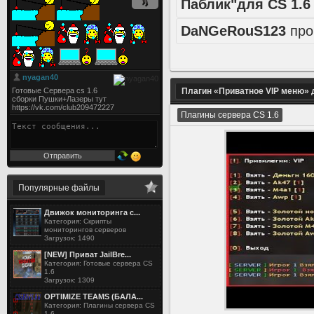
Паблик"для CS 1.6
DaNGeRouS123
про
Плагин «Приватное VIP меню» 
Плагины сервера CS 1.6
Популярные файлы
Движок мониторинга с...
Категория: Скрипты
мониторингов серверов
Загрузок: 1490
[NEW] Приват JailBre...
Категория: Готовые сервера CS
1.6
Загрузок: 1309
OPTIMIZE TEAMS (БАЛА...
Категория: Плагины сервера CS
1.6