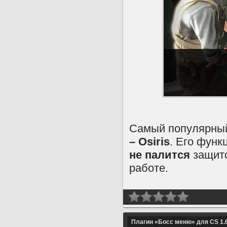
Самый популярн
– Osiris
. Его фун
не палится
защито
работе.
Плагин «Босс меню» для CS 1.