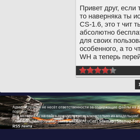
Привет друг, если
то наверняка ты и
CS-1.6, это т чит 
абсолютно бесплат
для своих пользова
особенного, а то ч
WH а теперь перей
Администрация не несёт ответственности за содержащие файлы на 
портале.
Все материалы на сайте принадлежат исключительно их владельцам!
Главный администратор сайта ๖ۣۜXOMKA |
uCoz
|
Sitemap
|
Sitemap-For
RSS лента