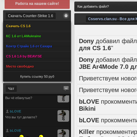
Работа на нашем сайте!
Как добавить файл?
Скачать Counter-Strike 1.6
Csservs.clan.su - Все для 
Скачать CS 1.6
КС 1.6 от LAMukraine
Dony
добавил файл
Контр Страйк 1.6 от Сахара
для CS 1.6
"
CS 1.6 1.6 by BEAV!SE
Dony
добавил файл
JBE Ar4Mode 7.0 дл
Место свободно
Купить ссылку 50 руб
Приветствуем ново
Чат
Приветствуем ново
bLOVE
прокоммент
Bikini
bLOVE
прокоммент
Killer
прокомменти