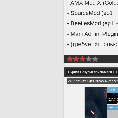
- AMX Mod X (Gold
- SourceMod (ep1 +
- BeetlesMod (ep1 
- Mani Admin Plugin
- (требуется тольк
Скрипт Покупки привилегий КС 
WEB скрипты для игровых серве