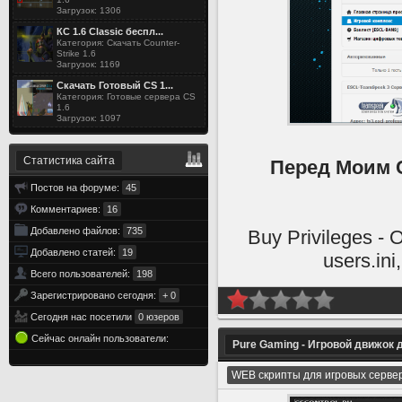
Загрузок: 1306
КС 1.6 Classic беспл...
Категория: Скачать Counter-
Strike 1.6
Загрузок: 1169
Скачать Готовый CS 1...
Категория: Готовые сервера CS
1.6
Загрузок: 1097
Статистика сайта
Перед Моим С
Постов на форуме:
45
Комментариев:
16
Добавлено файлов:
735
Buy Privileges -
Добавлено статей:
19
users.in
Всего пользователей:
198
Зарегистрировано сегодня:
+ 0
Сегодня нас посетили
0 юзеров
Сейчас онлайн пользователи:
Pure Gaming - Игровой движок 
WEB скрипты для игровых серве