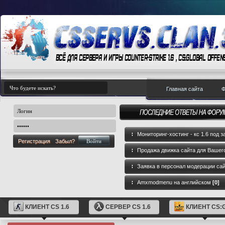
Главная сайта
Ф
Мониторинг-хостинг - кс 1.6 под з
Регистрация
Забыл?
Продажа движка сайта для Вашего
GameCMS
[0]
Заявка в персонал модерации са
Amxmodmenu на английском
[0]
КЛИЕНТ CS 1.6
СЕРВЕР CS 1.6
КЛИЕНТ CS: