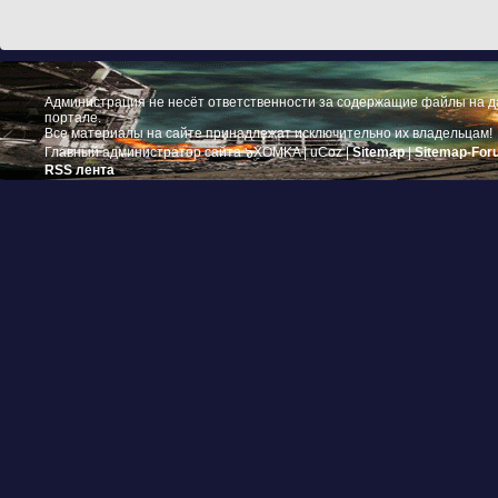
Администрация не несёт ответственности за содержащие файлы на 
портале.
Все материалы на сайте принадлежат исключительно их владельцам!
Главный администратор сайта ๖ۣۜXOMKA |
uCoz
|
Sitemap
|
Sitemap-For
RSS лента