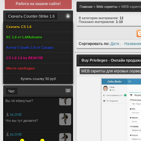
Работа на нашем сайте!
Главная
»
Web скрипты
» WEB скрипт
Скачать Counter-Strike 1.6
В категории материалов:
12
Показано материалов:
1-10
Скачать CS 1.6
КС 1.6 от LAMukraine
Сортировать по:
Дате
·
Названи
Контр Страйк 1.6 от Сахара
CS 1.6 1.6 by BEAV!SE
Buy Privileges - Онлайн продаж
Место свободно
WEB скрипты для игровых серве
Купить ссылку 50 руб
Чат