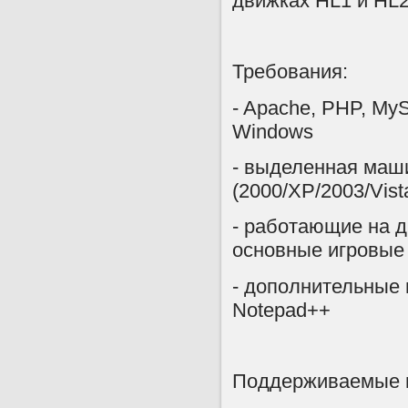
движках HL1 и HL2
Требования:
- Apache, PHP, My
Windows
- выделенная маш
(2000/XP/2003/Vist
- работающие на д
основные игровые
- дополнительные 
Notepad++
Поддерживаемые мо