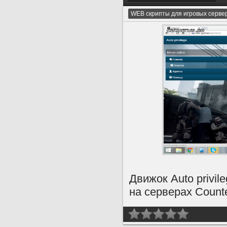
WEB скрипты для игровых серве
Движок Auto privi
на серверах Counter