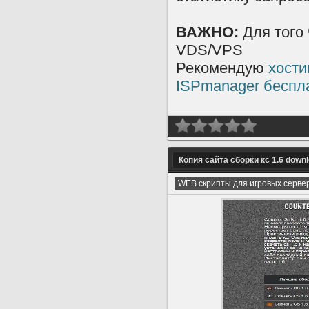
ВАЖНО:
Для того 
VDS/VPS
Рекомендую
хости
ISPmanager беспл
Копия сайта сборки кс 1.6 down
WEB скрипты для игровых серве