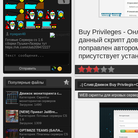
Buy Privileges - О
данный скрипт дов
поправлен авторо
присутствует уста
Популярные файлы
.:| Слив:Движок Buy Privilegis+C
Движок мониторинга с...
WEB скрипты для игровых серве
Категория: Скрипты
мониторингов серверов
Загрузок: 1490
[NEW] Приват JailBre...
Категория: Готовые сервера CS
1.6
Загрузок: 1309
OPTIMIZE TEAMS (БАЛА...
Категория: Плагины сервера CS
1.6