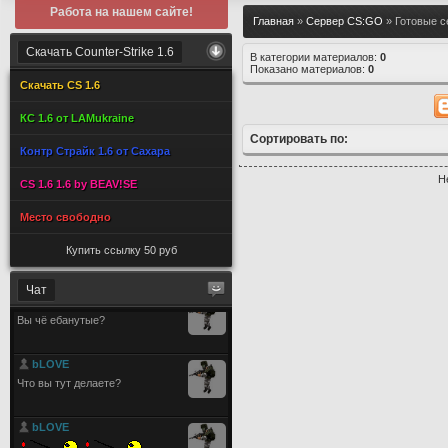
Работа на нашем сайте!
Главная
»
Сервер CS:GO
» Готовые 
Скачать Counter-Strike 1.6
В категории материалов:
0
Показано материалов:
0
Скачать CS 1.6
КС 1.6 от LAMukraine
Сортировать по:
Контр Страйк 1.6 от Сахара
Н
CS 1.6 1.6 by BEAV!SE
Место свободно
Купить ссылку 50 руб
Чат