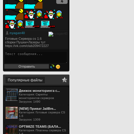
Популярные файлы
Движок мониторинга с...
Категория: Скрипты
мониторингов серверов
Загрузок: 1490
[NEW] Приват JailBre...
Категория: Готовые сервера CS
1.6
Загрузок: 1309
OPTIMIZE TEAMS (БАЛА...
Категория: Плагины сервера CS
1.6