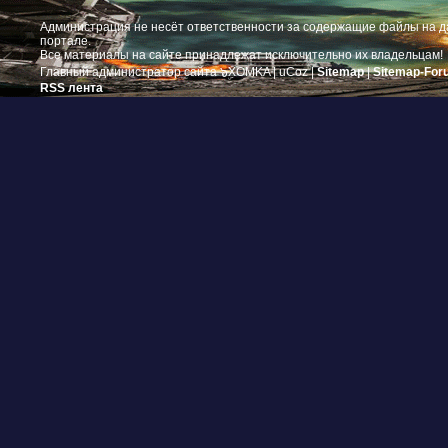
Администрация не несёт ответственности за содержащие файлы на 
портале.
Все материалы на сайте принадлежат исключительно их владельцам!
Главный администратор сайта ๖ۣۜXOMKA |
uCoz
|
Sitemap
|
Sitemap-For
RSS лента