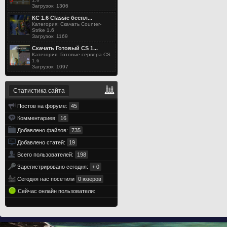
Загрузок: 1306
КС 1.6 Classic беспл...
Категория: Скачать Counter-
Strike 1.6
Загрузок: 1169
Скачать Готовый CS 1...
Категория: Готовые сервера CS
1.6
Загрузок: 1097
Статистика сайта
Постов на форуме:
45
Комментариев:
16
Добавлено файлов:
735
Добавлено статей:
19
Всего пользователей:
198
Зарегистрировано сегодня:
+ 0
Сегодня нас посетили
0 юзеров
Сейчас онлайн пользователи: