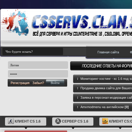
Главная сайта
Ф
Мониторинг-хостинг - кс 1.6 под з
Регистрация
Забыл?
Продажа движка сайта для Вашего
GameCMS
[0]
Заявка в персонал модерации са
Amxmodmenu на английском
[0]
КЛИЕНТ CS 1.6
СЕРВЕР CS 1.6
КЛИЕНТ CS: