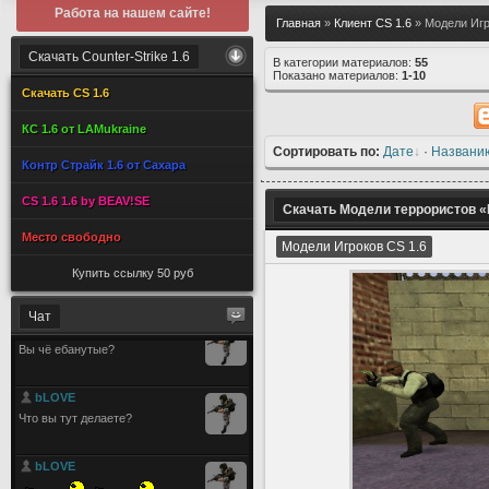
Работа на нашем сайте!
Главная
»
Клиент CS 1.6
» Модели Игр
Скачать Counter-Strike 1.6
В категории материалов:
55
Показано материалов:
1-10
Скачать CS 1.6
КС 1.6 от LAMukraine
Сортировать по:
Дате
·
Названи
Контр Страйк 1.6 от Сахара
CS 1.6 1.6 by BEAV!SE
Скачать Модели террористов «P
Место свободно
Модели Игроков CS 1.6
Купить ссылку 50 руб
Чат