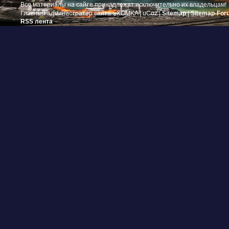
Все материалы на сайте принадлежат исключительно их владельцам!
Главный администратор сайта ๖ۣۜXOMKA |
uCoz
|
Sitemap
|
Sitemap-For
RSS лента