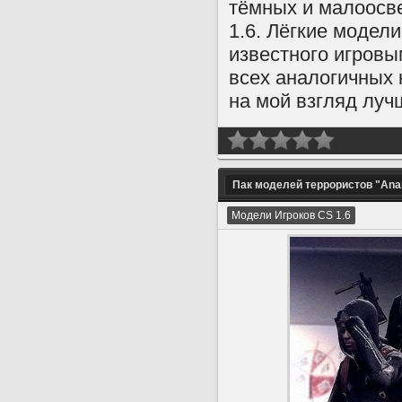
тёмных и малоосв
1.6. Лёгкие модели
известного игровы
всех аналогичных 
на мой взгляд луч
Пак моделей террористов "Anar
Модели Игроков CS 1.6