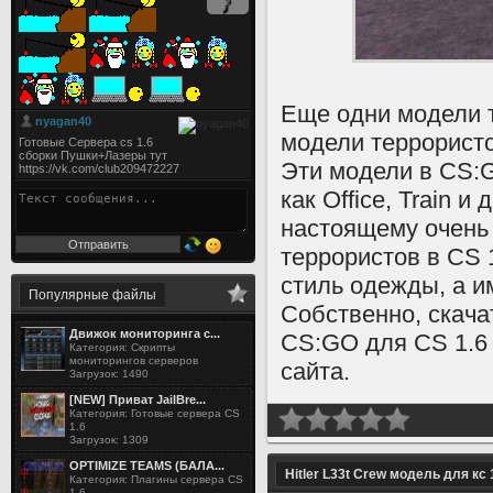
Еще одни модели т
модели террористо
Эти модели в CS:G
как Office, Train 
настоящему очень 
террористов в CS 
стиль одежды, а и
Популярные файлы
Собственно, скача
Движок мониторинга с...
CS:GO для CS 1.6 
Категория: Скрипты
мониторингов серверов
сайта.
Загрузок: 1490
[NEW] Приват JailBre...
Категория: Готовые сервера CS
1.6
Загрузок: 1309
OPTIMIZE TEAMS (БАЛА...
Hitler L33t Crew модель для кс 
Категория: Плагины сервера CS
1.6