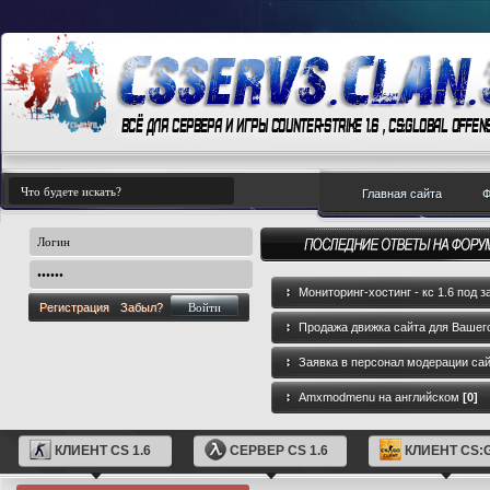
Главная сайта
Ф
Мониторинг-хостинг - кс 1.6 под з
Регистрация
Забыл?
Продажа движка сайта для Вашего
GameCMS
[0]
Заявка в персонал модерации са
Amxmodmenu на английском
[0]
КЛИЕНТ CS 1.6
СЕРВЕР CS 1.6
КЛИЕНТ CS: