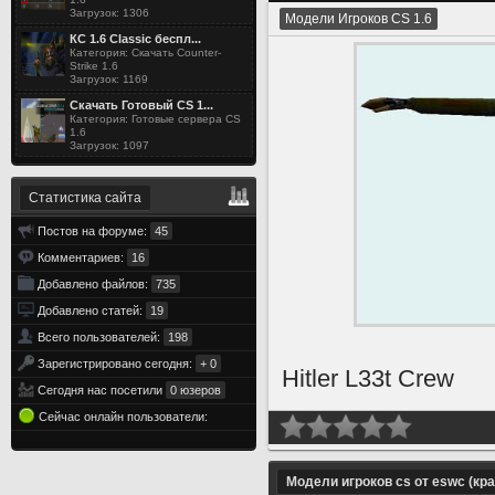
Загрузок: 1306
Модели Игроков CS 1.6
КС 1.6 Classic беспл...
Категория: Скачать Counter-
Strike 1.6
Загрузок: 1169
Скачать Готовый CS 1...
Категория: Готовые сервера CS
1.6
Загрузок: 1097
Статистика сайта
Постов на форуме:
45
Комментариев:
16
Добавлено файлов:
735
Добавлено статей:
19
Всего пользователей:
198
Зарегистрировано сегодня:
+ 0
Hitler L33t Crew
Сегодня нас посетили
0 юзеров
Сейчас онлайн пользователи:
Модели игроков cs от eswc (кр