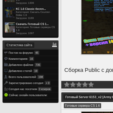
Загрузок: 1306
КС 1.6 Classic беспл...
Категория: Скачать Counter-
Strike 1.6
Загрузок: 1169
Скачать Готовый CS 1...
Категория: Готовые сервера CS
1.6
Загрузок: 1097
Статистика сайта
Постов на форуме:
45
Комментариев:
16
Добавлено файлов:
735
Сборка Public с д
Добавлено статей:
19
Всего пользователей:
198
Зарегистрировано сегодня:
+ 0
Сегодня нас посетили
0 юзеров
Сейчас онлайн пользователи:
Готовый Server 6153_v2 [Army 
Готовые сервера CS 1.6