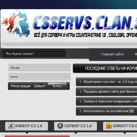
Главная сайта
Ф
Мониторинг-хостинг - кс 1.6 под з
Регистрация
Забыл?
Продажа движка сайта для Вашего
GameCMS
[0]
Заявка в персонал модерации са
Amxmodmenu на английском
[0]
КЛИЕНТ CS 1.6
СЕРВЕР CS 1.6
КЛИЕНТ CS: