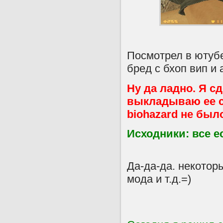
Посмотрел в ютуб
бред с бхоп вип и 
Ну да ладно. Я с
выкладываю ее с
biohazard не было
Исходники: все е
Да-да-да. некотор
мода и т.д.=)