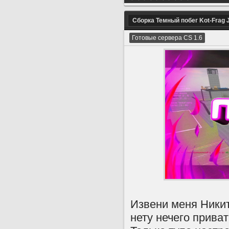
Cборка Темный побег Kot-Frag 
Готовые сервера CS 1.6
Извени меня Никит
нету нечего приват