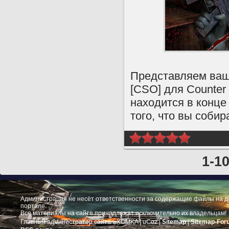
Представляем ваш
[CSO] для Counter 
находится в конце
того, что вы собир
1-1
Администрация не несёт ответственности за содержащие файлы на 
портале.
Все материалы на сайте принадлежат исключительно их владельцам!
Главный администратор сайта ๖ۣۜXOMKA |
uCoz
|
Sitemap
|
Sitemap-For