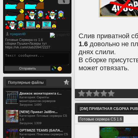
Слив приватной с
1.6
довольно не пл
днях слили.
В сборке присутст
может отвязать.
Популярные файлы
Движок мониторинга с...
Категория: Скрипты
мониторингов серверов
Загрузок: 1490
[DM] ПРИВАТНАЯ СБОРКА PUBL
[NEW] Приват JailBre...
Категория: Готовые сервера CS
Готовые сервера CS 1.6
1.6
Загрузок: 1309
OPTIMIZE TEAMS (БАЛА...
Категория: Плагины сервера CS
1.6