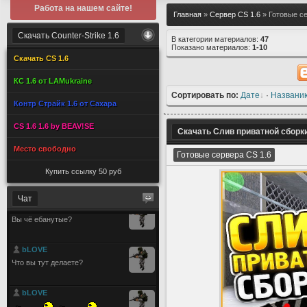
Работа на нашем сайте!
Главная
»
Сервер CS 1.6
» Готовые се
Скачать Counter-Strike 1.6
В категории материалов:
47
Показано материалов:
1-10
Скачать CS 1.6
КС 1.6 от LAMukraine
Сортировать по:
Дате
·
Названи
Контр Страйк 1.6 от Сахара
CS 1.6 1.6 by BEAV!SE
Скачать Слив приватной сборки
Место свободно
Готовые сервера CS 1.6
Купить ссылку 50 руб
Чат