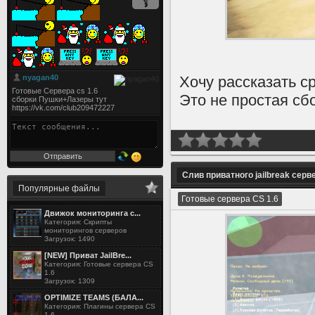
Хочу рассказать с
Это не простая сб
Слив приватного jailbreak серв
Популярные файлы
Готовые сервера CS 1.6
Движок мониторинга с...
Категория: Скрипты
мониторингов серверов
Загрузок: 1490
[NEW] Приват JailBre...
Категория: Готовые сервера CS
1.6
Загрузок: 1309
OPTIMIZE TEAMS (БАЛА...
Категория: Плагины сервера CS
1.6