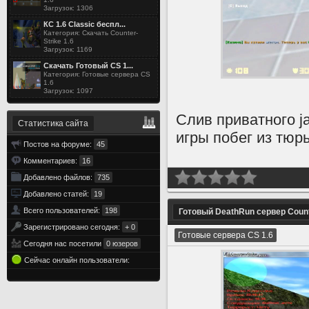
Загрузок: 1306
КС 1.6 Classic беспл...
Категория: Скачать Counter-
Strike 1.6
Загрузок: 1169
Скачать Готовый CS 1...
Категория: Готовые сервера CS
1.6
Загрузок: 1097
Слив приватного j
Статистика сайта
игры побег из тюрь
Постов на форуме:
45
Комментариев:
16
Добавлено файлов:
735
Добавлено статей:
19
Всего пользователей:
198
Готовый DeathRun сервер Counter
Зарегистрировано сегодня:
+ 0
Готовые сервера CS 1.6
Сегодня нас посетили
0 юзеров
Сейчас онлайн пользователи: