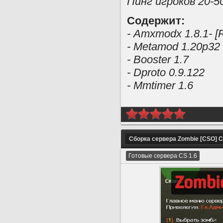
Пинг игроков 20-5
Содержит:
- Amxmodx 1.8.1- 
- Metamod 1.20p32
- Booster 1.7
- Dproto 0.9.122
- Mmtimer 1.6
Сборка сервера Zombie [CSO] CS
Готовые сервера CS 1.6