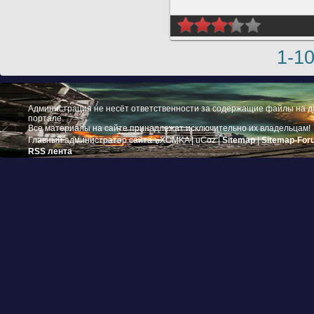
1-1
Администрация не несёт ответственности за содержащие файлы на 
портале.
Все материалы на сайте принадлежат исключительно их владельцам!
Главный администратор сайта ๖ۣۜXOMKA |
uCoz
|
Sitemap
|
Sitemap-For
RSS лента