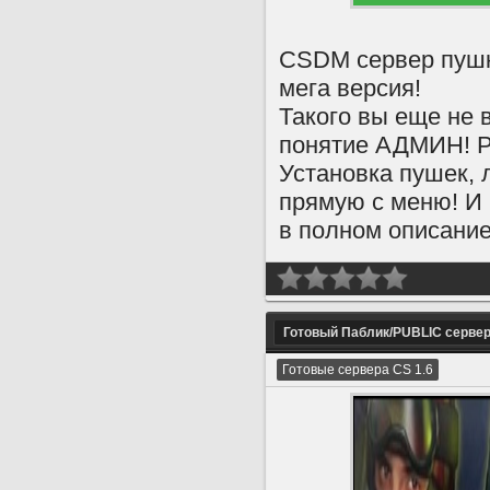
CSDM сервер пушк
мега версия!
Такого вы еще не 
понятие АДМИН! Ра
Установка пушек, л
прямую с меню! И 
в полном описани
Готовый Паблик/PUBLIC серве
Готовые сервера CS 1.6