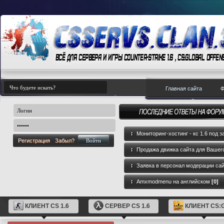
Главная сайта
Ф
Мониторинг-хостинг - кс 1.6 под з
Регистрация
Забыл?
Продажа движка сайта для Вашего
GameCMS
[0]
Заявка в персонал модерации са
Amxmodmenu на английском
[0]
КЛИЕНТ CS 1.6
СЕРВЕР CS 1.6
КЛИЕНТ CS: