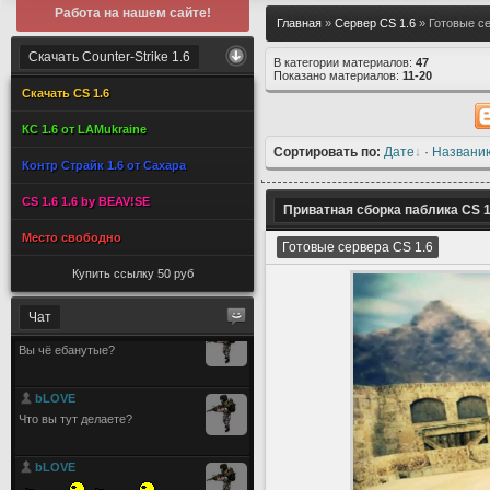
Работа на нашем сайте!
Главная
»
Сервер CS 1.6
» Готовые се
Скачать Counter-Strike 1.6
В категории материалов:
47
Показано материалов:
11-20
Скачать CS 1.6
КС 1.6 от LAMukraine
Сортировать по:
Дате
·
Названи
Контр Страйк 1.6 от Сахара
CS 1.6 1.6 by BEAV!SE
Приватная сборка паблика CS 1
Место свободно
Готовые сервера CS 1.6
Купить ссылку 50 руб
Чат