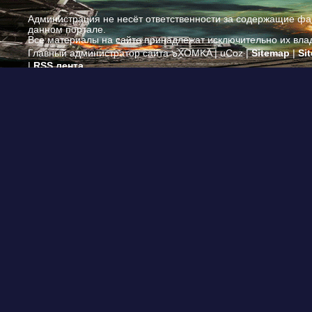
Администрация не несёт ответственности за содержащие ф
данном портале.
Все материалы на сайте принадлежат исключительно их вла
Главный администратор сайта ๖ۣۜXOMKA |
uCoz
|
Sitemap
|
Si
|
RSS лента