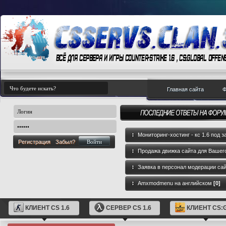
Главная сайта
Ф
Мониторинг-хостинг - кс 1.6 под з
Регистрация
Забыл?
Продажа движка сайта для Вашего
GameCMS
[0]
Заявка в персонал модерации са
Amxmodmenu на английском
[0]
КЛИЕНТ CS 1.6
СЕРВЕР CS 1.6
КЛИЕНТ CS: