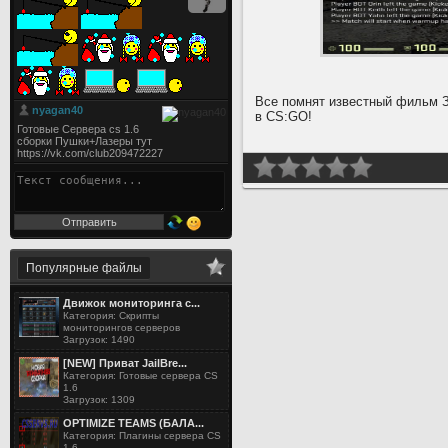
Все помнят известный фильм З
в CS:GO!
Популярные файлы
Движок мониторинга с...
Категория: Скрипты
мониторингов серверов
Загрузок: 1490
[NEW] Приват JailBre...
Категория: Готовые сервера CS
1.6
Загрузок: 1309
OPTIMIZE TEAMS (БАЛА...
Категория: Плагины сервера CS
1.6