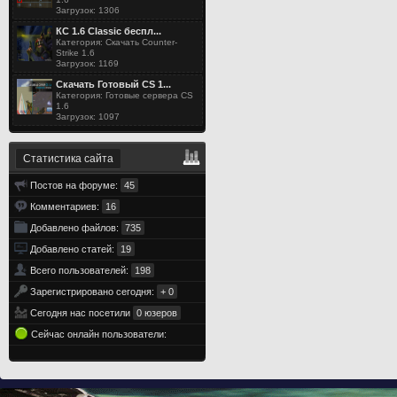
Загрузок: 1306
КС 1.6 Classic беспл...
Категория: Скачать Counter-
Strike 1.6
Загрузок: 1169
Скачать Готовый CS 1...
Категория: Готовые сервера CS
1.6
Загрузок: 1097
Статистика сайта
Постов на форуме:
45
Комментариев:
16
Добавлено файлов:
735
Добавлено статей:
19
Всего пользователей:
198
Зарегистрировано сегодня:
+ 0
Сегодня нас посетили
0 юзеров
Сейчас онлайн пользователи: