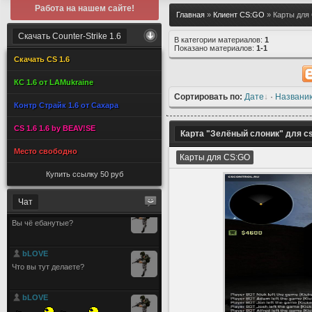
Работа на нашем сайте!
Главная
»
Клиент CS:GO
» Карты для
Скачать Counter-Strike 1.6
В категории материалов:
1
Показано материалов:
1-1
Скачать CS 1.6
КС 1.6 от LAMukraine
Сортировать по:
Дате
·
Названи
Контр Страйк 1.6 от Сахара
CS 1.6 1.6 by BEAV!SE
Карта "Зелёный слоник" для cs
Место свободно
Карты для CS:GO
Купить ссылку 50 руб
Чат