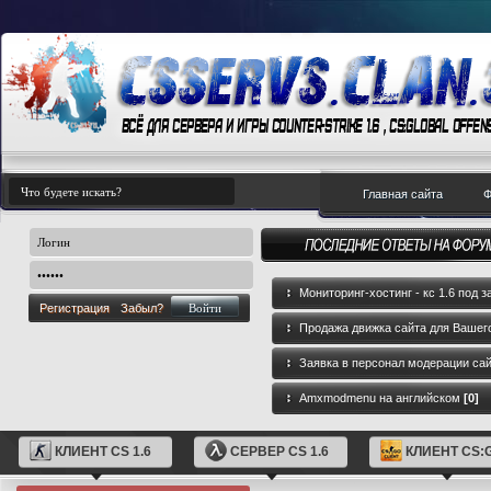
Главная сайта
Ф
Мониторинг-хостинг - кс 1.6 под з
Регистрация
Забыл?
Продажа движка сайта для Вашего
GameCMS
[0]
Заявка в персонал модерации са
Amxmodmenu на английском
[0]
КЛИЕНТ CS 1.6
СЕРВЕР CS 1.6
КЛИЕНТ CS: