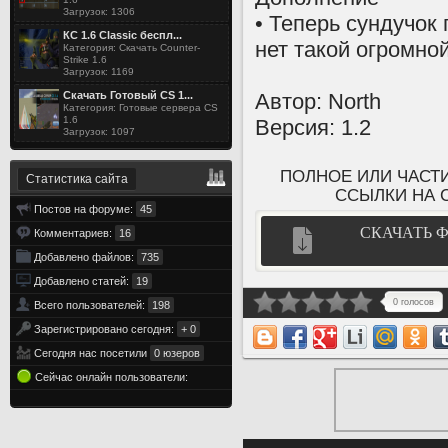
Загрузок: 1306
• Теперь сундучок
КС 1.6 Classic беспл...
нет такой огромно
Категория: Скачать Counter-
Strike 1.6
Загрузок: 1169
Автор: North
Скачать Готовый CS 1...
Категория: Готовые сервера CS
1.6
Версия: 1.2
Загрузок: 1097
ПОЛНОЕ ИЛИ ЧАСТ
Статистика сайта
ССЫЛКИ НА Cs
Постов на форуме:
45
СКАЧАТЬ 
Комментариев:
16
Добавлено файлов:
735
Добавлено статей:
19
0 голосов
Всего пользователей:
198
Зарегистрировано сегодня:
+ 0
Сегодня нас посетили
0 юзеров
Сейчас онлайн пользователи: