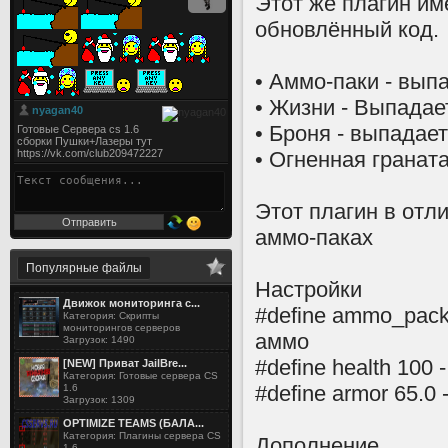
Этот же плагин име
обновлённый код.
• Аммо-паки - выпа
• Жизни - Выпадае
• Броня - выпадае
• Огненная гранат
Этот плагин в отл
аммо-паках
Популярные файлы
Настройки
Движок мониторинга с...
#define ammo_pack
Категория: Скрипты
мониторингов серверов
аммо
Загрузок: 1490
#define health 100
[NEW] Приват JailBre...
Категория: Готовые сервера CS
#define armor 65.0
1.6
Загрузок: 1309
OPTIMIZE TEAMS (БАЛА...
Категория: Плагины сервера CS
Дополнение
1.6