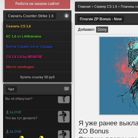
Работа на нашем сайте!
Главная
»
Сервер CS 1.6
»
Плагины с
Скачать Counter-Strike 1.6
Плагин ZP Bonus - New
Скачать CS 1.6
Добавил:
Dony
КС 1.6 от LAMukraine
Контр Страйк 1.6 от Сахара
CS 1.6 1.6 by BEAV!SE
Место свободно
Купить ссылку 50 руб
Чат
Я уже ранее выкл
ZO Bonus