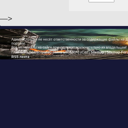
—>
Администрация не несёт ответственности за содержащие файлы на 
портале.
Все материалы на сайте принадлежат исключительно их владельцам!
Главный администратор сайта ๖ۣۜXOMKA |
uCoz
|
Sitemap
|
Sitemap-For
RSS лента