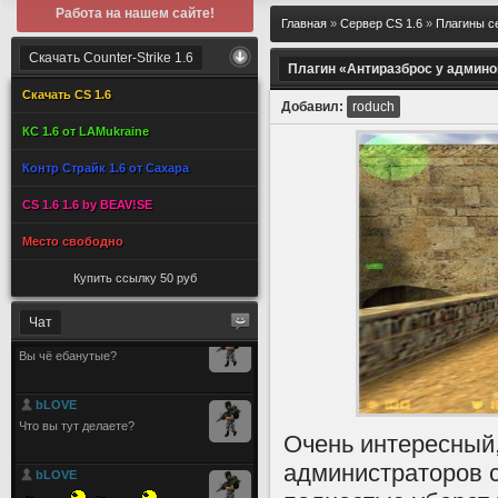
Работа на нашем сайте!
Главная
»
Сервер CS 1.6
»
Плагины с
Скачать Counter-Strike 1.6
Плагин «Антиразброс у админо
Скачать CS 1.6
Добавил:
roduch
КС 1.6 от LAMukraine
Контр Страйк 1.6 от Сахара
CS 1.6 1.6 by BEAV!SE
Место свободно
Купить ссылку 50 руб
Чат
Очень интересный,
администраторов се