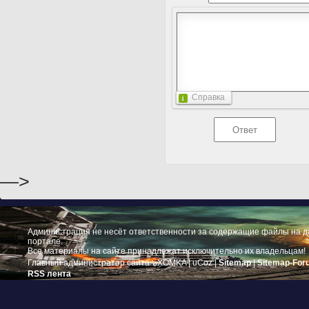
Справка
—>
Администрация не несёт ответственности за содержащие файлы на 
портале.
Все материалы на сайте принадлежат исключительно их владельцам!
Главный администратор сайта ๖ۣۜXOMKA |
uCoz
|
Sitemap
|
Sitemap-For
RSS лента