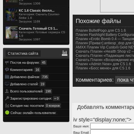
Загрузок: 1306
КС 1.6 Classic беспл...
Категория: Скачать Counter-
Strike 1.6
Похожие файлы
Загрузок: 1169
Скачать Готовый CS 1...
Плагин BulletPogo для CS 1.6
Категория: Готовые сервера CS
Плагин Flashlight Battery Configur
1.6
Плагин «Erotic Bomb 0.4 — Танцо
Загрузок: 1097
Плагин [Приват] antiesp_dop для 
AMXX Плагин Vip Custom Gold NEW
Скачать Плагин «Health Shop v2 
Статистика сайта
Скачать Плагин «Падающие листь
Скачать Плагин «Возрождение иг
Постов на форуме:
45
Плагин «Admin New» для CS 1.6
Плагин «Босс меню» для CS 1.6
Комментариев:
16
Добавлено файлов:
735
Комментариев:
пока ч
Добавлено статей:
19
Всего пользователей:
198
Зарегистрировано сегодня:
+ 0
Сегодня нас посетили
0 юзеров
Добавлять комментари
Сейчас онлайн пользователи:
iv style="display:none;">
Ваше имя:
Ваш Email: