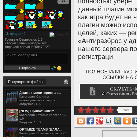
полностью уберет 
данный плагин мо
как игра будет не 
плагин можно испо
целей, каких — ре
«Антиразброс у ад
нашего сервера по
регистраци
ПОЛНОЕ ИЛИ ЧАСТ
ССЫЛКИ НА Cs
Популярные файлы
СКАЧАТЬ 
Движок мониторинга с...
Csservs.clan.su - Вс
Категория: Скрипты
мониторингов серверов
Загрузок: 1490
1 голос
[NEW] Приват JailBre...
Категория: Готовые сервера CS
1.6
Загрузок: 1309
OPTIMIZE TEAMS (БАЛА...
Категория: Плагины сервера CS
1.6