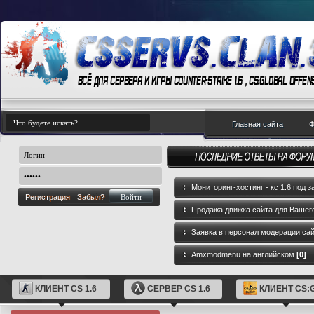
Главная сайта
Ф
Мониторинг-хостинг - кс 1.6 под з
Регистрация
Забыл?
Продажа движка сайта для Вашего
GameCMS
[0]
Заявка в персонал модерации са
Amxmodmenu на английском
[0]
КЛИЕНТ CS 1.6
СЕРВЕР CS 1.6
КЛИЕНТ CS: