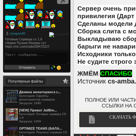
Сервер очень при
привилегия (Дарт
Сделаны модели д
Сборка слита с м
Выкладываю сборк
барыги не навар
Исходники только 
Не судите строго 
ЖМЁМ
СПАСИБО
Источник
cs-amba.
Популярные файлы
Движок мониторинга с...
Категория: Скрипты
ПОЛНОЕ ИЛИ ЧАСТ
мониторингов серверов
Загрузок: 1490
ССЫЛКИ НА Cs
[NEW] Приват JailBre...
Категория: Готовые сервера CS
СКАЧАТЬ 
1.6
Загрузок: 1309
OPTIMIZE TEAMS (БАЛА...
Категория: Плагины сервера CS
1.6