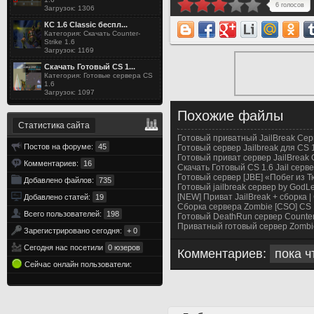
6 голосов
Загрузок: 1306
КС 1.6 Classic беспл...
Категория: Скачать Counter-
Strike 1.6
Загрузок: 1169
Скачать Готовый CS 1...
Категория: Готовые сервера CS
1.6
Загрузок: 1097
Похожие файлы
Статистика сайта
Готовый приватный JailBreak Сер
Постов на форуме:
45
Готовый сервер Jailbreak для CS 
Готовый приват сервер JailBreak 
Комментариев:
16
Скачать Готовый CS 1.6 Jail серв
Готовый сервер [JBE] «Побег из 
Добавлено файлов:
735
Готовый jailbreak сервер by GodL
[NEW] Приват JailBreak + сборка |
Добавлено статей:
19
Сборка сервера Zombie [CSO] CS 1
Всего пользователей:
198
Готовый DeathRun сервер Counter S
Приватный готовый сервер Zombie 
Зарегистрировано сегодня:
+ 0
Сегодня нас посетили
0 юзеров
Комментариев:
пока ч
Сейчас онлайн пользователи: