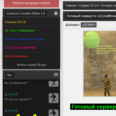
Работа на нашем сайте!
Главная
»
Сервер CS 1.6
»
Готовые се
Скачать Counter-Strike 1.6
Готовый сервер Cs 1.6 [JailBrea
Скачать CS 1.6
Добавил:
๖ۣۜXOMKA
КС 1.6 от LAMukraine
Контр Страйк 1.6 от Сахара
CS 1.6 1.6 by BEAV!SE
Место свободно
Купить ссылку 50 руб
Чат
Готовый сервер 