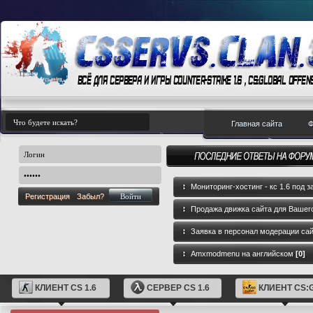
Главная сайта
Ф
Мониторинг-хостинг - кс 1.6 под з
Регистрация
Забыл?
Продажа движка сайта для Вашего
GameCMS
[0]
Заявка в персонал модерации са
Amxmodmenu на английском
[0]
КЛИЕНТ CS 1.6
СЕРВЕР CS 1.6
КЛИЕНТ CS: