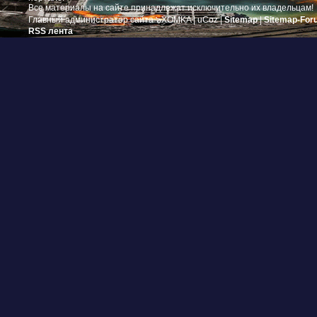
Все материалы на сайте принадлежат исключительно их владельцам!
Главный администратор сайта ๖ۣۜXOMKA |
uCoz
|
Sitemap
|
Sitemap-For
RSS лента